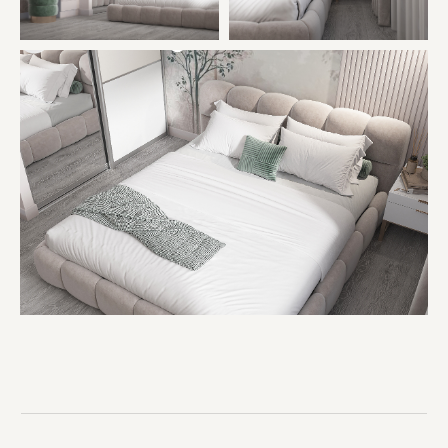
главная
+ 7 (928) 439-64-66
услуги
kushhova@mail.ru
портфолио
обо мне
контакты
© 2020 Кушхова Светлана
Дизайн интерьера. Все права
защищены. Любое копирование
материалов без разрешения
запрещено.
*Instagram (принадлежит
компании Meta, признанной
экстремистской и запрещённой
на территории РФ)