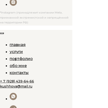
*Instagram (принадлежит компании Meta,
признанной экстремистской и запрещённой
на территории РФ)
главная
услуги
портфолио
обо мне
контакты
+ 7 (928) 439-64-66
kushhova@mail.ru
Назад