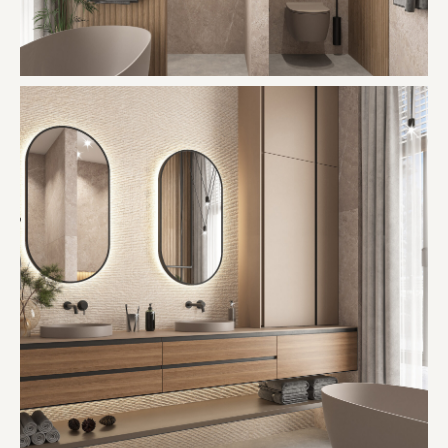
главная
+ 7 (928) 439-64-66
услуги
kushhova@mail.ru
портфолио
обо мне
контакты
© 2020 Кушхова Светлана
Дизайн интерьера. Все права
защищены. Любое копирование
материалов без разрешения
запрещено.
*Instagram (принадлежит
компании Meta, признанной
экстремистской и запрещённой
на территории РФ)