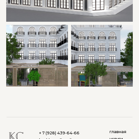
главная
+ 7 (928) 439-64-66
услуги
kushhova@mail.ru
портфолио
обо мне
контакты
© 2020 Кушхова Светлана
Дизайн интерьера. Все права
защищены. Любое копирование
материалов без разрешения
запрещено.
*Instagram (принадлежит
компании Meta, признанной
экстремистской и запрещённой
на территории РФ)