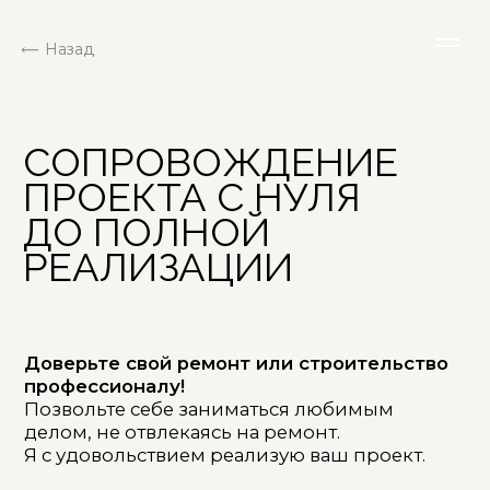
Назад
СОПРОВОЖДЕНИЕ
ПРОЕКТА С НУЛЯ
ДО ПОЛНОЙ
РЕАЛИЗАЦИИ
Доверьте свой ремонт или строительство
профессионалу!
Позвольте себе заниматься любимым
делом, не отвлекаясь на ремонт.
Я с удовольствием реализую ваш проект.
Проконтролирую все этапы строительных
и ремонтных работ, обеспечу комплектацию
объекта всем необходимым: материалы,
мебель, сантехника, оборудование
и бытовая техника, свет, декор и т. д.
Проработаю все технические вопросы с
поставщиками, организую доставку и
монтаж.