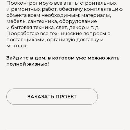
Зайдите в дом, в котором уже можно жить
полной жизнью!
ЗАКАЗАТЬ ПРОЕКТ
главная
+ 7 (928) 439-64-66
услуги
kushhova@mail.ru
портфолио
обо мне
контакты
© 2020 Кушхова Светлана
Дизайн интерьера. Все права
защищены. Любое копирование
материалов без разрешения
запрещено.
*Instagram (принадлежит
компании Meta, признанной
экстремистской и запрещённой
на территории РФ)